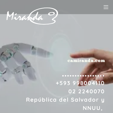
camiranda.com
.................
+593 998004110
02 2240070
República del Salvador y
NNUU,